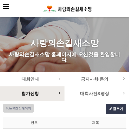
사랑의손길새소망
사랑의손길새소망 홈페이지에 오신것을 환영합니
다.
대회안내
공지사항·문의
참가신청
대회사진&영상
Total 0건
1 페이지
글쓰기
번호
제목