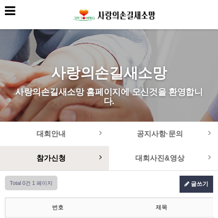
사랑의손길새소망
사랑의손길새소망 홈페이지에 오신것을 환영합니
다.
대회안내
공지사항·문의
참가신청
대회사진&영상
Total 0건
1 페이지
글쓰기
번호
제목