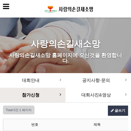
사랑의손길새소망
사랑의손길새소망 홈페이지에 오신것을 환영합니
다.
대회안내
공지사항·문의
참가신청
대회사진&영상
Total 0건
1 페이지
글쓰기
번호
제목