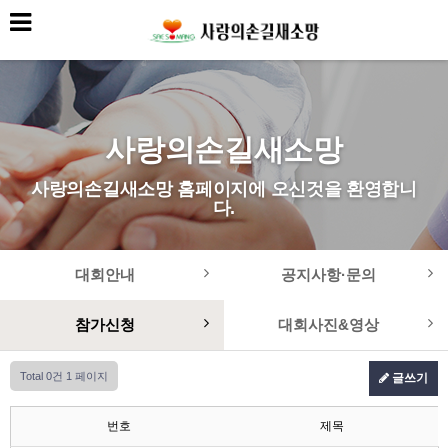
사랑의손길새소망
사랑의손길새소망 홈페이지에 오신것을 환영합니
다.
대회안내
공지사항·문의
참가신청
대회사진&영상
Total 0건
1 페이지
글쓰기
번호
제목