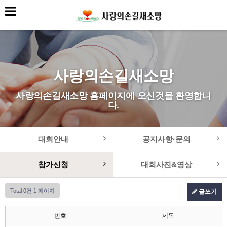
사랑의손길새소망
사랑의손길새소망 홈페이지에 오신것을 환영합니
다.
대회안내
공지사항·문의
참가신청
대회사진&영상
Total 0건
1 페이지
글쓰기
번호
제목