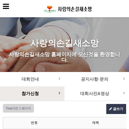
사랑의손길새소망
사랑의손길새소망 홈페이지에 오신것을 환영합니
다.
대회안내
공지사항·문의
참가신청
대회사진&영상
Total 0건
1 페이지
글쓰기
번호
제목