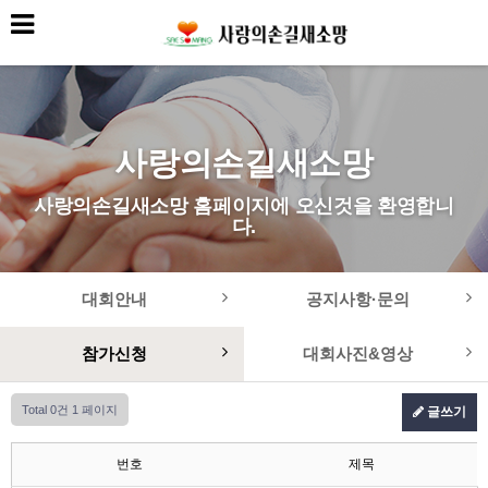
사랑의손길새소망
사랑의손길새소망 홈페이지에 오신것을 환영합니
다.
대회안내
공지사항·문의
참가신청
대회사진&영상
Total 0건
1 페이지
글쓰기
번호
제목