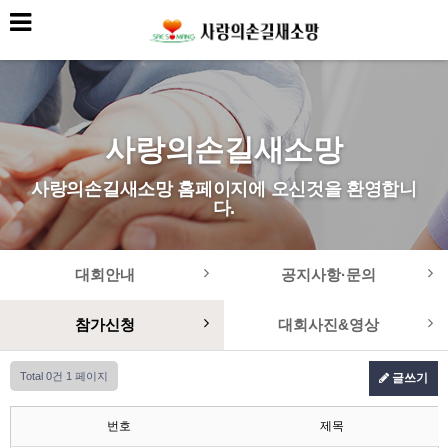
사랑의손길새소망
사랑의손길새소망 홈페이지에 오신것을 환영합니
다.
대회안내
공지사항·문의
참가신청
대회사진&영상
Total 0건
1 페이지
글쓰기
번호
제목