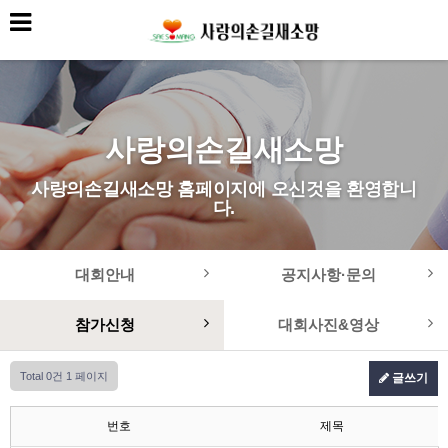
사랑의손길새소망
사랑의손길새소망 홈페이지에 오신것을 환영합니
다.
대회안내
공지사항·문의
참가신청
대회사진&영상
Total 0건
1 페이지
글쓰기
번호
제목