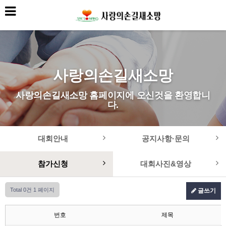
사랑의손길새소망
사랑의손길새소망 홈페이지에 오신것을 환영합니
다.
대회안내
공지사항·문의
참가신청
대회사진&영상
Total 0건
1 페이지
글쓰기
번호
제목