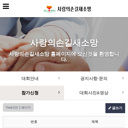
사랑의손길새소망
사랑의손길새소망 홈페이지에 오신것을 환영합니
다.
대회안내
공지사항·문의
참가신청
대회사진&영상
Total 0건
1 페이지
글쓰기
번호
제목