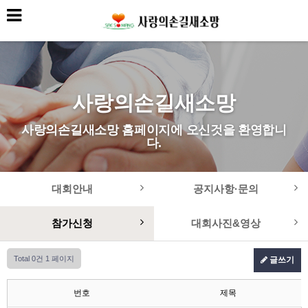
사랑의손길새소망
사랑의손길새소망 홈페이지에 오신것을 환영합니
다.
대회안내
공지사항·문의
참가신청
대회사진&영상
Total 0건
1 페이지
글쓰기
번호
제목