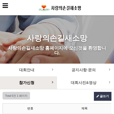
사랑의손길새소망
사랑의손길새소망 홈페이지에 오신것을 환영합니
다.
대회안내
공지사항·문의
참가신청
대회사진&영상
Total 0건
1 페이지
글쓰기
번호
제목