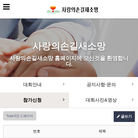
사랑의손길새소망
사랑의손길새소망 홈페이지에 오신것을 환영합니
다.
대회안내
공지사항·문의
참가신청
대회사진&영상
Total 0건
1 페이지
글쓰기
번호
제목