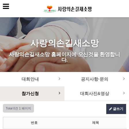
사랑의손길새소망
사랑의손길새소망 홈페이지에 오신것을 환영합니
다.
대회안내
공지사항·문의
참가신청
대회사진&영상
Total 0건
1 페이지
글쓰기
번호
제목