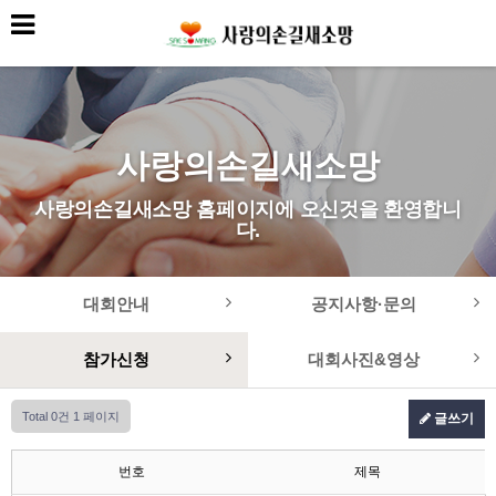
사랑의손길새소망
사랑의손길새소망 홈페이지에 오신것을 환영합니
다.
대회안내
공지사항·문의
참가신청
대회사진&영상
Total 0건
1 페이지
글쓰기
번호
제목