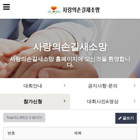
사랑의손길새소망
사랑의손길새소망 홈페이지에 오신것을 환영합니
다.
대회안내
공지사항·문의
참가신청
대회사진&영상
Total 51,405건
3 페이지
글쓰기
번호
제목