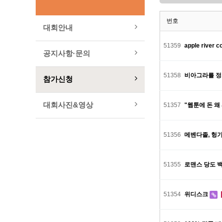
번호
대회안내
51359
apple river 
공지사항·문의
51358
비아그라를 정
참가신청
대회사진&영상
51357
"웹툰에 돈 왜 
51356
메벤다졸, 헝가리
51355
로맨스 당도 백
51354
위디스크