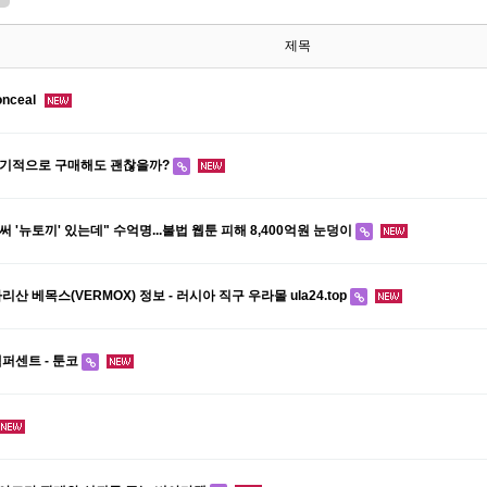
제목
conceal
기적으로 구매해도 괜찮을까?
써 '뉴토끼' 있는데" 수억명...불법 웹툰 피해 8,400억원 눈덩이
산 베목스(VERMOX) 정보 - 러시아 직구 우라몰 ula24.top
퍼센트 - 툰코