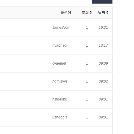
글쓴이
조회
날짜
JamesVom
1
16:21
nyaphsqj
1
13:17
cyueiuet
1
09:09
ngmizyvs
1
09:02
nzfdekbu
1
09:01
uzhdodiz
1
09:01