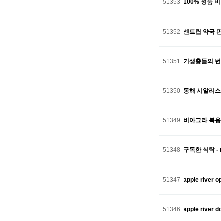
51353
100% 정품
51352
센트립 약국 
51351
기생충들의 번식전
51350
동해 시알리스가격 
51349
비아그라 복용 
51348
구독한 식탁 - 
51347
apple river o
51346
apple river d