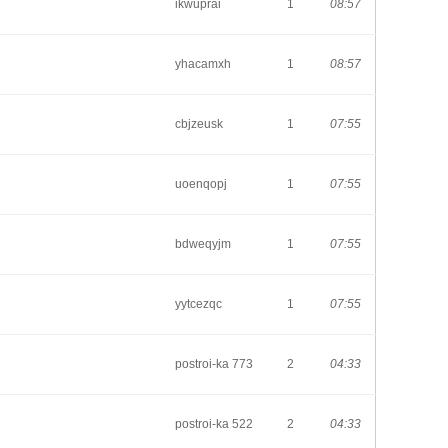
ikwuprai
1
08:57
yhacamxh
1
08:57
cbjzeusk
1
07:55
uoenqopj
1
07:55
bdweqyjm
1
07:55
yytcezqc
1
07:55
postroi-ka 773
2
04:33
postroi-ka 522
2
04:33