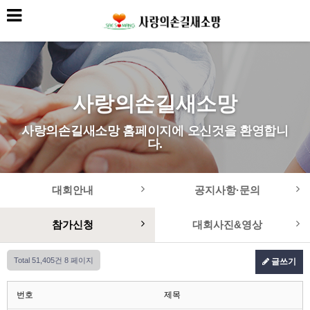
사랑의손길새소망
사랑의손길새소망 홈페이지에 오신것을 환영합니
다.
대회안내
공지사항·문의
참가신청
대회사진&영상
Total 51,405건
8 페이지
글쓰기
번호
제목