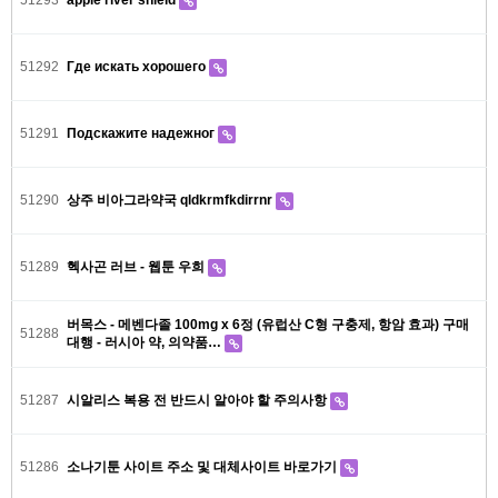
51293
apple river shield
51292
Где искать хорошего
51291
Подскажите надежног
51290
상주 비아그라약국 qldkrmfkdirrnr
51289
헥사곤 러브 - 웹툰 우희
버목스 - 메벤다졸 100mg x 6정 (유럽산 C형 구충제, 항암 효과) 구매
51288
대행 - 러시아 약, 의약품…
51287
시알리스 복용 전 반드시 알아야 할 주의사항
51286
소나기툰 사이트 주소 및 대체사이트 바로가기