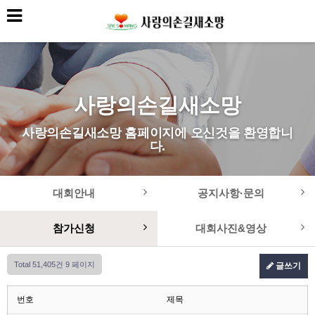
사랑의손길새소망
사랑의손길새소망 홈페이지에 오신것을 환영합니
다.
대회안내
공지사항·문의
참가신청
대회사진&영상
Total 51,405건
9 페이지
글쓰기
번호
제목