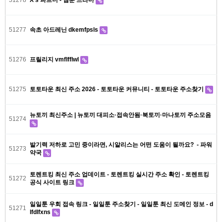
51278
X's 파트너 - 웹툰 드라마
51277
속초 아드레닌 dkemfpsls
51276
프릴리지 vmflfflwl
51275
토토타운 최신 주소 2026 - 토토타운 커뮤니티 - 토토타운 주소찾기
뉴토끼 최신주소 | 뉴토끼 대피소·접속안됨·북토끼·마나토끼 주소모음
51274
발기력 저하로 고민 중이라면, 시알리스는 어떤 도움이 될까요? - 파워
51273
약국
토렌트킹 최신 주소 업데이트 - 토렌트킹 실시간 주소 확인 - 토렌트킹
51272
공식 사이트 링크
일일툰 우회 접속 링크 - 일일툰 주소찾기 - 일일툰 최신 도메인 정보 - d
51271
lfdlfxns