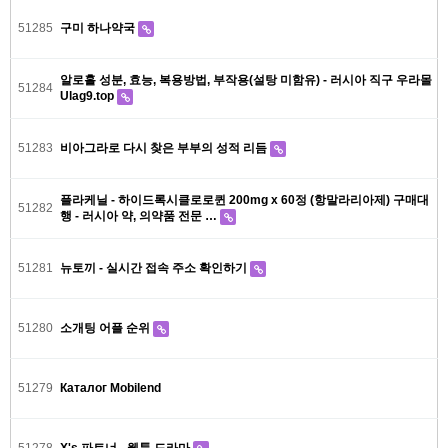
51285
구미 하나약국
알로홀 성분, 효능, 복용방법, 부작용(설탕 미함유) - 러시아 직구 우라몰
51284
Ulag9.top
51283
비아그라로 다시 찾은 부부의 성적 리듬
플라케닐 - 하이드록시클로로퀸 200mg x 60정 (항말라리아제) 구매대
51282
행 - 러시아 약, 의약품 전문 …
51281
뉴토끼 - 실시간 접속 주소 확인하기
51280
소개팅 어플 순위
51279
Каталог Mobilend