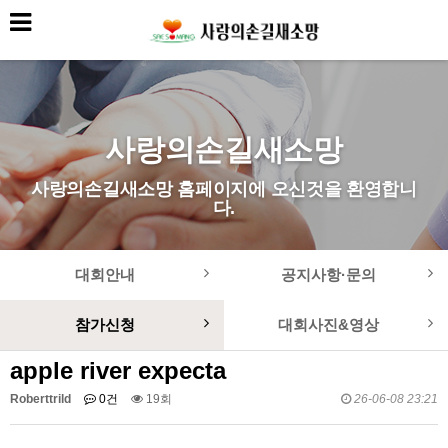
사랑의손길새소망
사랑의손길새소망 홈페이지에 오신것을 환영합니
다.
대회안내
공지사항·문의
참가신청
대회사진&영상
apple river expecta
Roberttrild
0건
19회
26-06-08 23:21