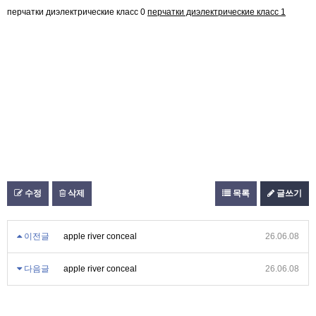
перчатки диэлектрические класс 0
перчатки диэлектрические класс 1
수정
삭제
목록
글쓰기
이전글
apple river conceal
26.06.08
다음글
apple river conceal
26.06.08