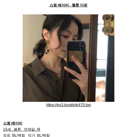
스윙 배이비 - 웹툰 다운
https://gu3.booktoki470.top
스윙 배이비
15세 봄툰 연재일: 목
장르: BL/백합 작가: BL/백합