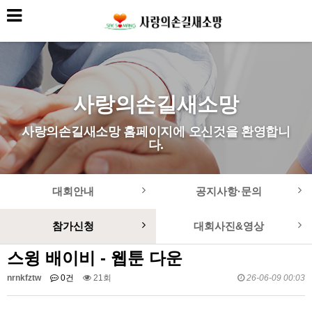
사랑의손길새소망
사랑의손길새소망 홈페이지에 오신것을 환영합니
다.
대회안내
공지사항·문의
참가신청
대회사진&영상
스윙 배이비 - 웹툰 다운
nrnkfztw
0건
21회
26-06-09 00:03