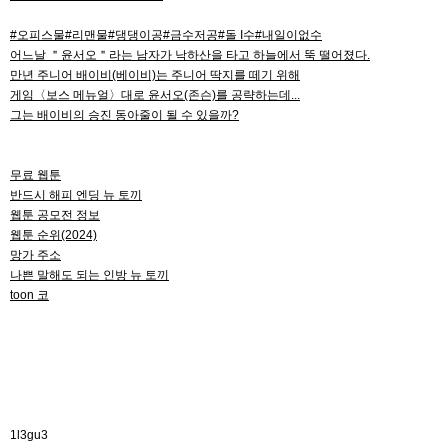
#오피스물#리맨물#댕댕이공#금수저공#돌 I수#내일이없수
어느날 ＂윤서오＂라는 남자가 낙하산을 타고 하늘에서 뚝 떨어졌다.
만년 주니어 배이비(베이비)는 주니어 딱지를 떼기 위해
게임〈보스 메뉴얼〉대로 윤서오(존슨)를 공략하는데...
그는 배이비의 승진 동아줄이 될 수 있을까?
무료 웹툰
반드시 해피 엔딩 뉴 토끼
웹툰 공모전 정보
웹툰 순위(2024)
망가 주소
나쁜 말해도 되는 인방 뉴 토끼
toon 코
1l3gu3