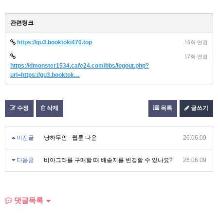
관련링크
https://gu3.booktoki470.top
16회 연결
17회 연결
https://dmonster1534.cafe24.com/bbs/logout.php?
url=https://gu3.booktok…
수정
삭제
목록
글쓰기
이전글
냥하무인 - 웹툰 다운
26.06.09
다음글
비아그라를 구매할 때 배송지를 변경할 수 있나요?
26.06.09
댓글목록